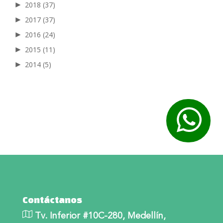
►
2018
(37)
►
2017
(37)
►
2016
(24)
►
2015
(11)
►
2014
(5)
Contáctanos
Tv. Inferior #10C-280, Medellín,