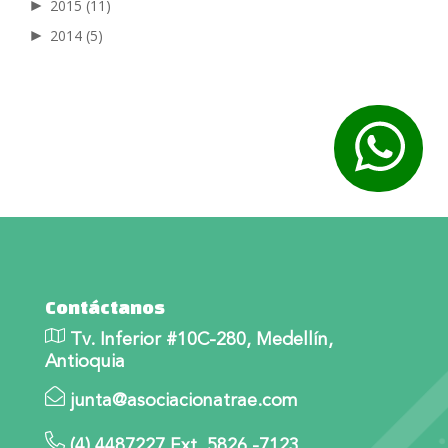
►
2015
(11)
►
2014
(5)
Contáctanos
Tv. Inferior #10C-280, Medellín,
Antioquia
junta@asociacionatrae.com
(4) 4487227 Ext. 5826 -7123