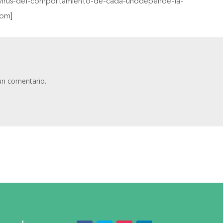
virus-del-comportamiento-de-cada-unodepende-la-
com]
un comentario.