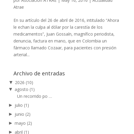
por
Asociación ATRAE
|
May 16, 2016
|
Actualidad
Atrae
En su artículo del 26 de abril de 2016, intitulado “Ahora
le echan la culpa al dólar por la carestía de los
medicamentos”, Juan Gossaín, magnífico periodista,
denuncia, factura en mano, que en Colombia un
fármaco llamado Cozaar, para pacientes con presión
arterial...
Archivo de entradas
▼
2026
(10)
▼
agosto
(1)
Un recorrido po …
►
julio
(1)
►
junio
(2)
►
mayo
(2)
►
abril
(1)