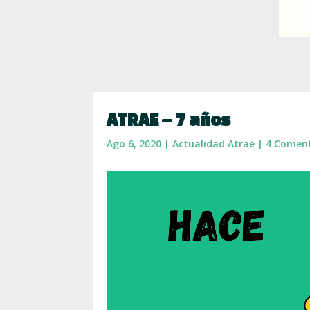
ATRAE – 7 años
Ago 6, 2020
|
Actualidad Atrae
|
4 Coment
Reproductor
de
vídeo