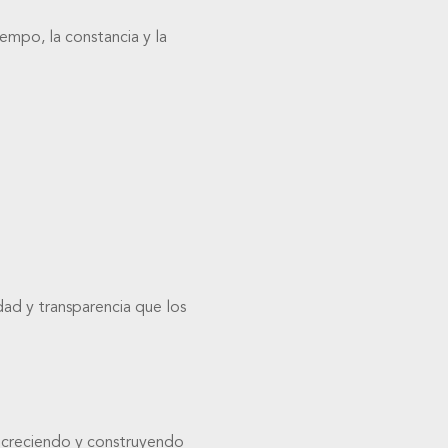
2017
(37)
empo, la constancia y la
2016
(24)
2015
(11)
2014
(5)
ad y transparencia que los
n creciendo y construyendo