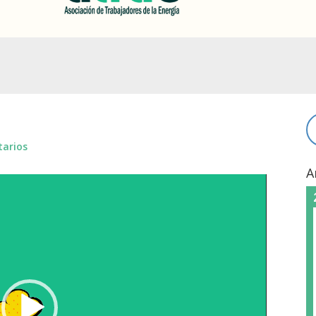
arios
A