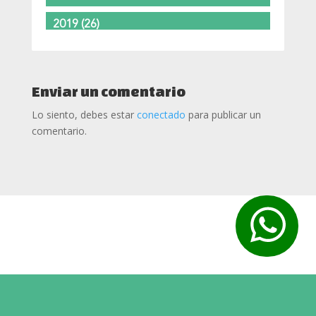
2019
(26)
2018
(37)
2017
(37)
Enviar un comentario
Lo siento, debes estar
conectado
para publicar un
2016
(24)
comentario.
2015
(11)
2014
(5)