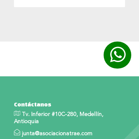
2018
(37)
2017
(37)
2016
(24)
2015
(11)
2014
(5)
Contáctanos
Tv. Inferior #10C-280, Medellín,
Antioquia
junta@asociacionatrae.com