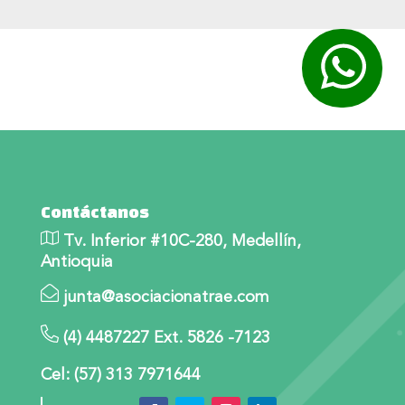
2016
(24)
2015
(11)
2014
(5)
Contáctanos
Tv. Inferior #10C-280, Medellín,
Antioquia
junta@asociacionatrae.com
(4) 4487227 Ext. 5826 -7123
Cel: (57) 313 7971644