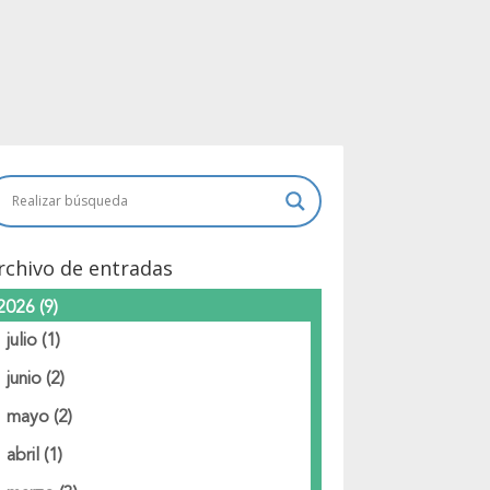
rchivo de entradas
2026
(9)
julio
(1)
junio
(2)
mayo
(2)
abril
(1)