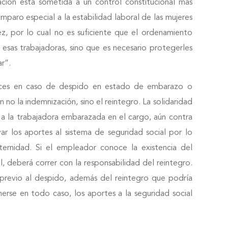
cación está sometida a un control constitucional más
amparo especial a la estabilidad laboral de las mujeres
z, por lo cual no es suficiente que el ordenamiento
 esas trabajadoras, sino que es necesario protegerles
r”.
ueces en caso de despido en estado de embarazo o
 no la indemnización, sino el reintegro. La solidaridad
a la trabajadora embarazada en el cargo, aún contra
ar los aportes al sistema de seguridad social por lo
ternidad. Si el empleador conoce la existencia del
, deberá correr con la responsabilidad del reintegro.
revio al despido, además del reintegro que podría
erse en todo caso, los aportes a la seguridad social