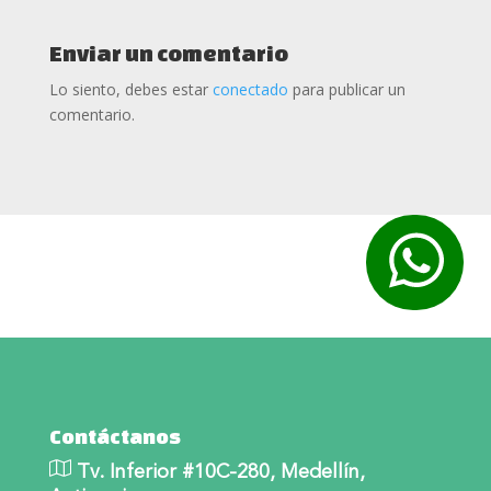
2017
(37)
Enviar un comentario
Lo siento, debes estar
conectado
para publicar un
2016
(24)
comentario.
2015
(11)
2014
(5)
Contáctanos
Tv. Inferior #10C-280, Medellín,