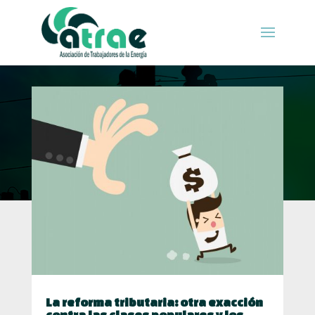
La reforma tributaria: otra exacción
contra las clases populares y los