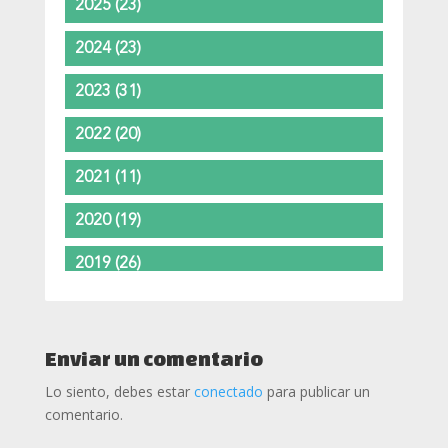
2025
(23)
2024
(23)
2023
(31)
2022
(20)
2021
(11)
2020
(19)
2019
(26)
2018
(37)
2017
(37)
Enviar un comentario
Lo siento, debes estar
conectado
para publicar un
2016
(24)
comentario.
2015
(11)