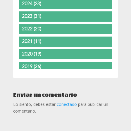
2024
(23)
2023
(31)
2022
(20)
2021
(11)
2020
(19)
2019
(26)
2018
(37)
2017
(37)
Enviar un comentario
Lo siento, debes estar
conectado
para publicar un
2016
(24)
comentario.
2015
(11)
2014
(5)