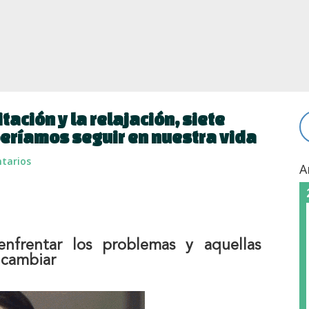
tación y la relajación, siete
eríamos seguir en nuestra vida
tarios
A
nfrentar los problemas y aquellas
 cambiar