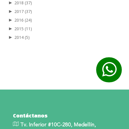
►
2018
(37)
►
2017
(37)
►
2016
(24)
►
2015
(11)
►
2014
(5)
Contáctanos
Tv. Inferior #10C-280, Medellín,